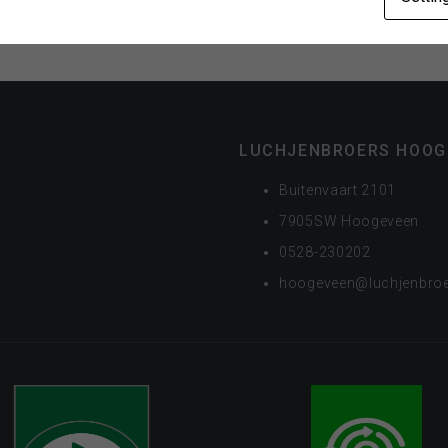
LUCHJENBROERS HOOG
Buitenvaart 2101
7905SW Hoogeveen
0528-230202
hoogeveen@luchjenbroe