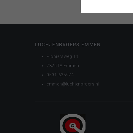
LUCHJENBROERS EMMEN
Pioniersweg 14
7826TA Emmen
0591-625974
emmen@luchjenbroers.nl