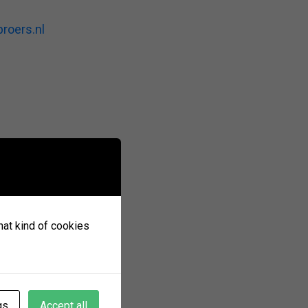
roers.nl
what kind of cookies
gs
Accept all