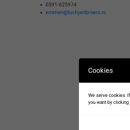
0591-625974
emmen@luchjenbroers.nl
Cookies
We serve cookies. If 
you want by clicking